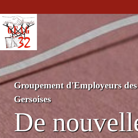
Aller
au
contenu
Groupement d'Employeurs des 
Gersoises
De nouvell