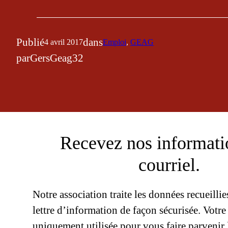
Publié
dans
4 avril 2017
Emploi
, 
GEAG
par
GersGeag32
Recevez nos informati
courriel.
Notre association traite les données recueilli
lettre d’information de façon sécurisée. Votre
uniquement utilisée pour vous faire parvenir l