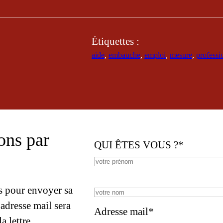
Étiquettes :
aide
, 
embauche
, 
emploi
, 
mesure
, 
professi
ons par
QUI ÊTES VOUS ?*
NOM*
es pour envoyer sa
 adresse mail sera
Adresse mail*
a lettre