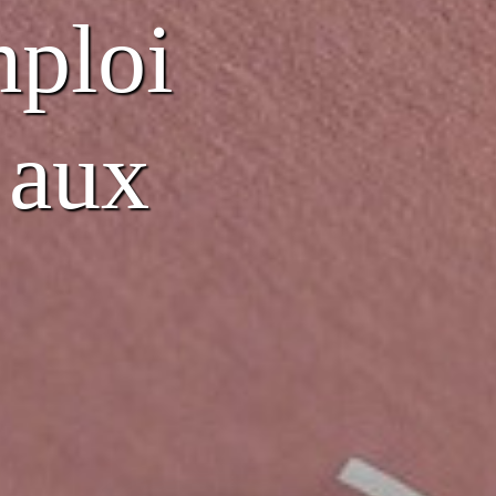
mploi
 aux