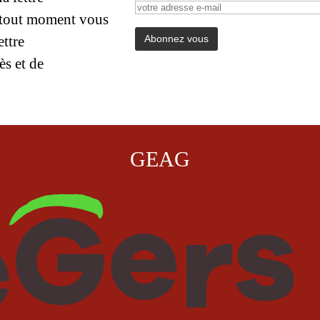
 tout moment vous
ettre
ès et de
GEAG